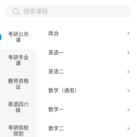
政治
考研公共
课
英语一
考研专业
课
英语二
教师资格
证
数学（通用）
英语四六
数学一
级
考研院校
数学二
规划