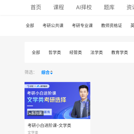
首页
课程
AI择校
题库
资
全部
考研公共课
考研专业课
教师资格证
全部
哲学类
经管类
法学类
教育学类
筛选：
综合
系列课
考研小白进阶课-文学类
文学类